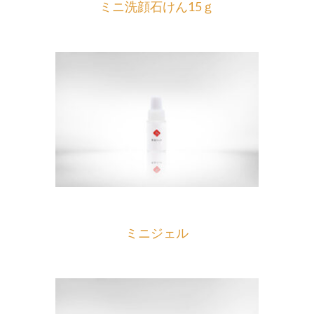
ミニ洗顔石けん15ｇ
ミニジェル